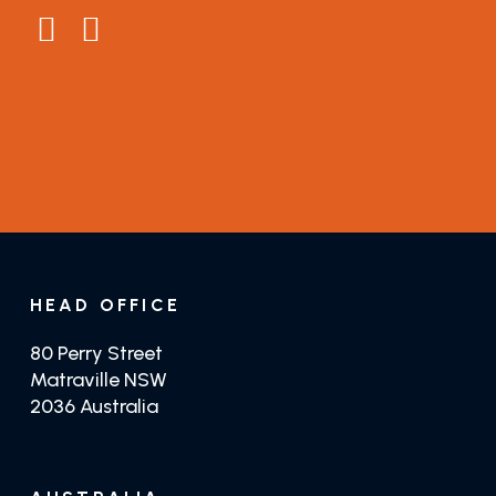
Testimonials
General Enquiries
Guides
Distributors
GET TRADE PRICING
GET JUSTTEAK
HEAD OFFICE
80 Perry Street
Matraville NSW
2036 Australia