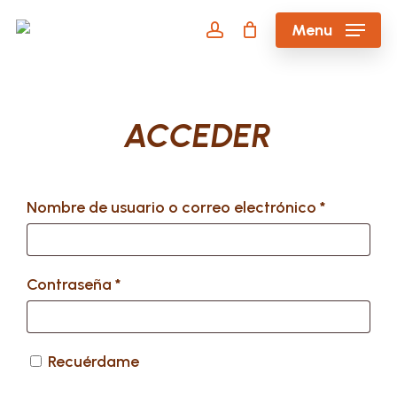
Skip
Menu
to
account
main
content
ACCEDER
Nombre de usuario o correo electrónico
*
Contraseña
*
Recuérdame