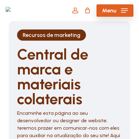
Skip
Menu
to
account
main
content
Recursos de marketing
Central de
marca e
materiais
colaterais
Encaminhe esta página ao seu
desenvolvedor ou designer de website;
teremos prazer em comunicar-nos com eles
para auxiliar na atualização do seu site! Aqui