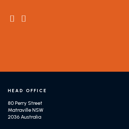
About
Connect
Testimonials
General Enquiries
Guides
Distributors
GET TRADE PRICING
GET JUSTTEAK
HEAD OFFICE
80 Perry Street
Matraville NSW
2036 Australia